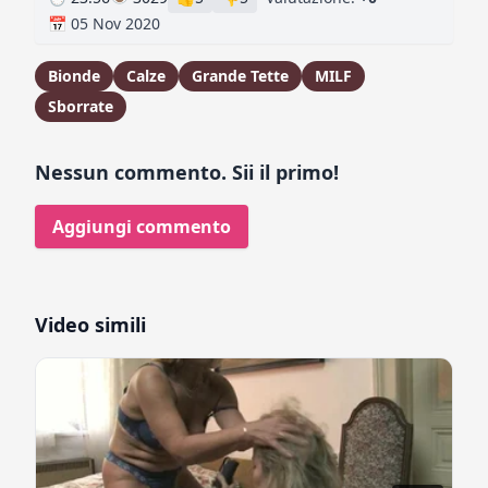
📅 05 Nov 2020
Bionde
Calze
Grande Tette
MILF
Sborrate
Nessun commento. Sii il primo!
Aggiungi commento
Video simili