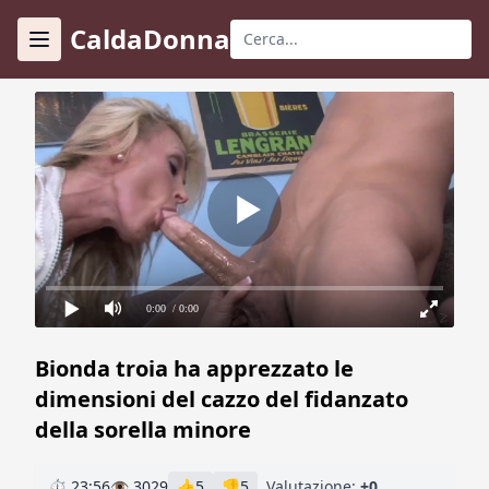
CaldaDonna
0:00
/ 0:00
Bionda troia ha apprezzato le
dimensioni del cazzo del fidanzato
della sorella minore
⏱ 23:56
👁 3029
👍
5
👎
5
Valutazione:
+0