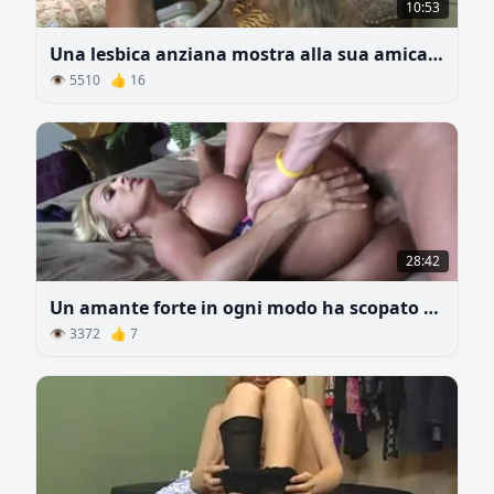
10:53
Una lesbica anziana mostra alla sua amica quanto può essere bello senza uomini
👁 5510 👍 16
28:42
Un amante forte in ogni modo ha scopato una bionda di silicone con un culo grosso
👁 3372 👍 7