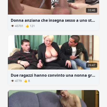
33:46
Donna anziana che insegna sesso a uno studente
👁 43701 👍 121
26:47
Due ragazzi hanno convinto una nonna grassa a fare sesso
👁 4779 👍 8