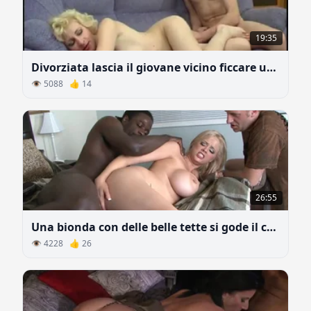
19:35
Divorziata lascia il giovane vicino ficcare un cazzo in tutti i buchi
👁 5088 👍 14
26:55
Una bionda con delle belle tette si gode il cazzo di nero
👁 4228 👍 26