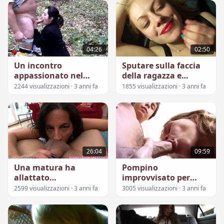
04:26
02:50
Un incontro
Sputare sulla faccia
appassionato nel
della ragazza e
bosco
farglielo succhiare
2244 visualizzazioni · 3 anni fa
1855 visualizzazioni · 3 anni fa
26:04
09:59
Una matura ha
Pompino
allattato
improvvisato per
sacchiantemente un
l'amico del figlio
2599 visualizzazioni · 3 anni fa
3005 visualizzazioni · 3 anni fa
giovane