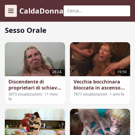
CaldaDonna
Sesso Orale
28:24
19:59
Discendente di
Vecchia bocchinara
proprietari di schiavi
bloccata in ascensore
succhia discendente
con due ragazzi e
3073 visualizzazioni · 11 mesi
7877 visualizzazioni · 1 anni fa
di schiavi
fa
fanno sesso orale