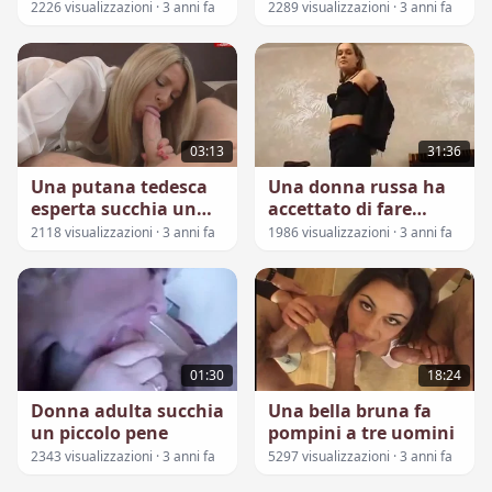
dell'amica
2226 visualizzazioni · 3 anni fa
2289 visualizzazioni · 3 anni fa
03:13
31:36
Una putana tedesca
Una donna russa ha
esperta succhia un
accettato di fare
cazzo grasso
sesso per soldi
2118 visualizzazioni · 3 anni fa
1986 visualizzazioni · 3 anni fa
01:30
18:24
Donna adulta succhia
Una bella bruna fa
un piccolo pene
pompini a tre uomini
2343 visualizzazioni · 3 anni fa
5297 visualizzazioni · 3 anni fa