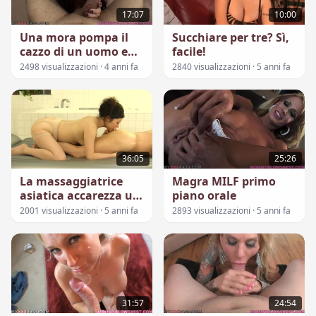
17:07
10:00
Una mora pompa il
Succhiare per tre? Sì,
cazzo di un uomo e
facile!
ottiene lo sperma su
2498 visualizzazioni · 4 anni fa
2840 visualizzazioni · 5 anni fa
una tetta
36:05
25:26
La massaggiatrice
Magra MILF primo
asiatica accarezza un
piano orale
uomo con tutte le
2001 visualizzazioni · 5 anni fa
2893 visualizzazioni · 5 anni fa
parti del corpo
31:57
24:54