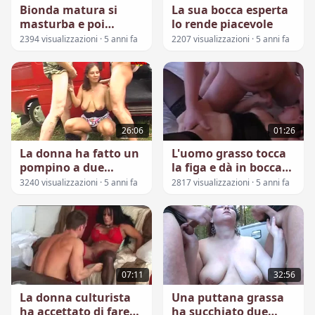
Bionda matura si
La sua bocca esperta
masturba e poi
lo rende piacevole
succhia
2394 visualizzazioni · 5 anni fa
2207 visualizzazioni · 5 anni fa
26:06
01:26
La donna ha fatto un
L'uomo grasso tocca
pompino a due
la figa e dà in bocca
sconosciuti in pista
alla moglie di
3240 visualizzazioni · 5 anni fa
2817 visualizzazioni · 5 anni fa
qualcuno
07:11
32:56
La donna culturista
Una puttana grassa
ha accettato di fare
ha succhiato due