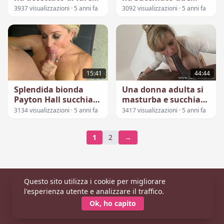
sesso orale
serpenti nella
3937 visualizzazioni · 5 anni fa
3092 visualizzazioni · 5 anni fa
foresta...
15:41
44:44
Splendida bionda
Una donna adulta si
Payton Hall succhia
masturba e succhia
abilmente lo sperma
un grosso cazzo nero
3134 visualizzazioni · 5 anni fa
3417 visualizzazioni · 5 anni fa
1
2
→
Questo sito utilizza i cookie per migliorare
Principale
|
Categorie
|
Modelle
l'esperienza utente e analizzare il traffico.
© 2026 CaldaDonna.com
Ok, ho capito
Tutti i modelli hanno più di 18 anni (Conformità 18 USC 2257).
Per segnalazioni:
Contattaci