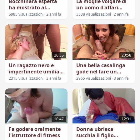
Bocchinara esperta
La moglie volgare di
ha mostrato al
un uomo d'affari
ragazzo cos'è un vero
scopa con africano in
5985 visualizzazioni · 2 anni fa
3338 visualizzazioni · 2 anni fa
pompino
bocca
26:35
20:58
Un ragazzo nero e
Una bella casalinga
impertinente umilia
gode nel fare un
oralmente una donna
pompino
2315 visualizzazioni · 3 anni fa
2965 visualizzazioni · 3 anni fa
bionda
10:47
12:31
Fa godere oralmente
Donna ubriaca
l'istruttore di fitness
succhia il figlio