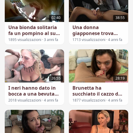
02:40
38:55
Una bionda solitaria
Una donna
fa un pompino al suo
giapponese trova
vicino di casa
lavoro come
1895 visualizzazioni · 3 anni fa
1713 visualizzazioni · 4 anni fa
segretaria
26:55
28:19
I neri hanno dato in
Brunetta ha
bocca a una bevuta
succhiato il cazzo del
donna
vicino dopo una
2018 visualizzazioni · 4 anni fa
1877 visualizzazioni · 4 anni fa
discussione con la
moglie