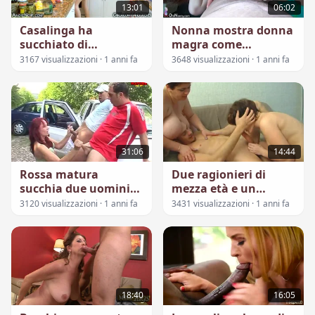
13:01
06:02
Casalinga ha
Nonna mostra donna
succhiato di
magra come
consegno del cibo
succhiare il cazzo
3167 visualizzazioni · 1 anni fa
3648 visualizzazioni · 1 anni fa
31:06
14:44
Rossa matura
Due ragionieri di
succhia due uomini
mezza età e un
nella foresta
giovane impiegato
3120 visualizzazioni · 1 anni fa
3431 visualizzazioni · 1 anni fa
18:40
16:05