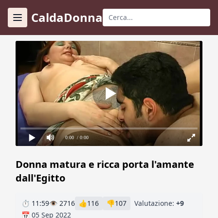
CaldaDonna
0:00
/ 0:00
Donna matura e ricca porta l'amante
dall'Egitto
⏱ 11:59
👁 2716
👍
116
👎
107
Valutazione:
+9
📅 05 Sep 2022