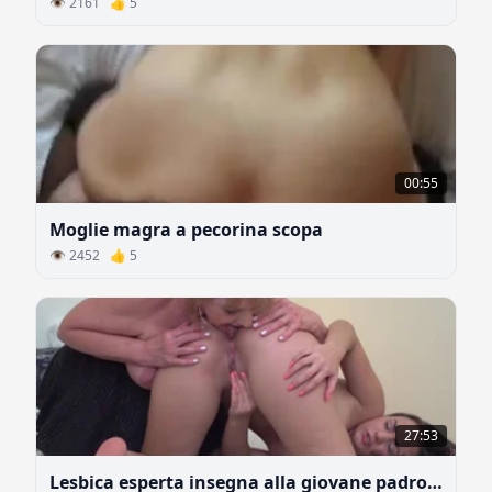
👁 2161 👍 5
00:55
Moglie magra a pecorina scopa
👁 2452 👍 5
27:53
Lesbica esperta insegna alla giovane padrona a leccare il culo