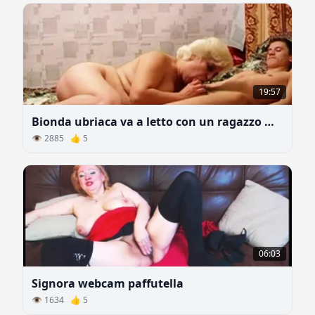
19:57
Bionda ubriaca va a letto con un ragazzo magro
👁 2885 👍 5
06:03
Signora webcam paffutella
👁 1634 👍 5