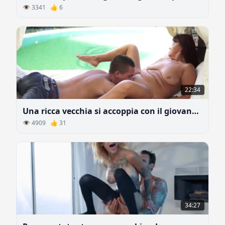
👁 3341 👍 6
22:34
Una ricca vecchia si accoppia con il giovane amante in una tenda
👁 4909 👍 31
34:27