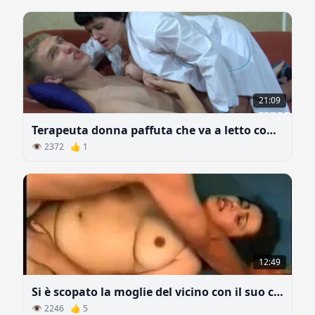
21:09
Terapeuta donna paffuta che va a letto con un paziente
👁 2372 👍 1
12:49
Si è scopato la moglie del vicino con il suo culo grasso e le sue tette succose
👁 2246 👍 5