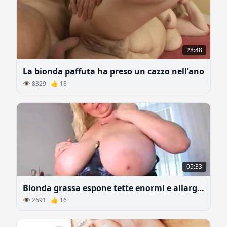
28:48
La bionda paffuta ha preso un cazzo nell'ano
👁 8329 👍 18
05:33
Bionda grassa espone tette enormi e allarga le gambe
👁 2691 👍 16