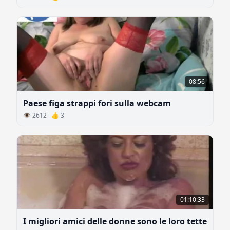
08:56
Paese figa strappi fori sulla webcam
👁 2612 👍 3
01:10:33
I migliori amici delle donne sono le loro tette