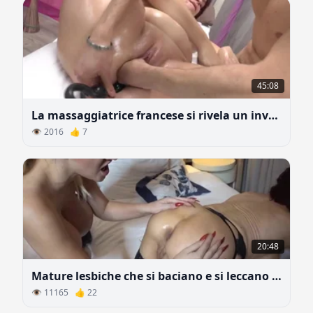
45:08
La massaggiatrice francese si rivela un inveterata troia anale
👁 2016 👍 7
20:48
Mature lesbiche che si baciano e si leccano il culo
👁 11165 👍 22