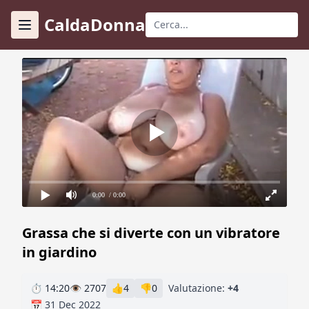
CaldaDonna
0:00
/ 0:00
Grassa che si diverte con un vibratore
in giardino
⏱ 14:20
👁 2707
👍
4
👎
0
Valutazione:
+4
📅 31 Dec 2022