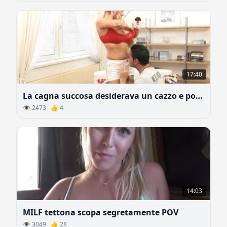
17:40
La cagna succosa desiderava un cazzo e poi è successo il sesso
👁 2473 👍 4
14:03
MILF tettona scopa segretamente POV
👁 3049 👍 28