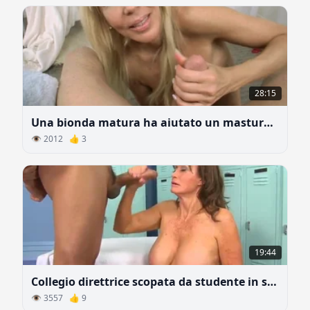
28:15
Una bionda matura ha aiutato un masturbatore a sborrare
👁 2012 👍 3
19:44
Collegio direttrice scopata da studente in spogliatoio
👁 3557 👍 9