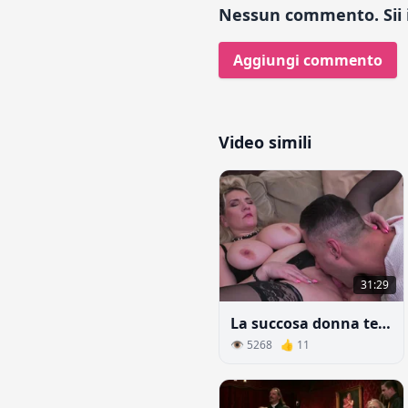
Nessun commento. Sii i
Aggiungi commento
Video simili
31:29
La succosa donna tedesca gode del sesso tanto atteso
👁 5268 👍 11