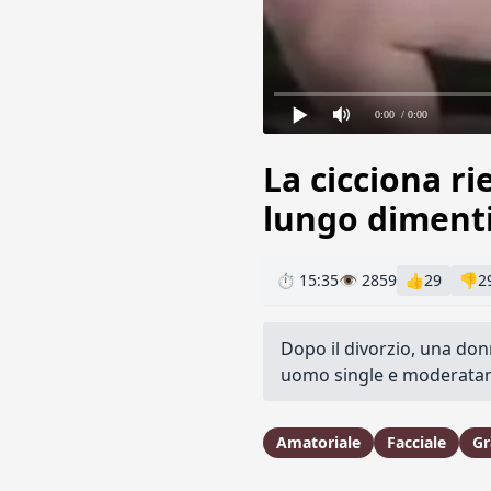
0:00
/ 0:00
La cicciona ri
lungo dimenti
⏱ 15:35
👁 2859
👍
29
👎
2
Dopo il divorzio, una do
uomo single e moderatam
Amatoriale
Facciale
Gr