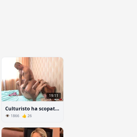
19:11
Culturisto ha scopato la sorella maggiore del migliore amico
👁 1866 👍 26