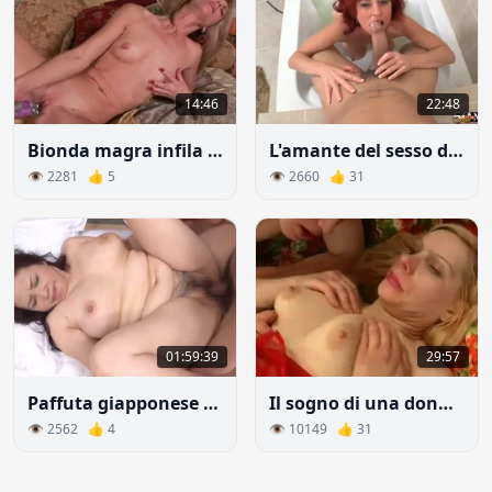
14:46
22:48
Bionda magra infila un vibratore nel suo buco stretto
L'amante del sesso dai capelli rossi rabbrividisce sotto i colpi di un cazzo storto
👁 2281 👍 5
👁 2660 👍 31
01:59:39
29:57
Paffuta giapponese MILF Sesso
Il sogno di una donna matura arriva un ragazzo giovane in camera da letto e scopa
👁 2562 👍 4
👁 10149 👍 31