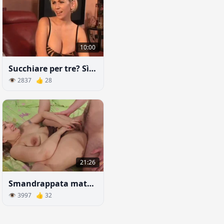
10:00
Succhiare per tre? Sì, facile!
👁 2837 👍 28
21:26
Smandrappata matura fa sesso con un giovane vicino
👁 3997 👍 32