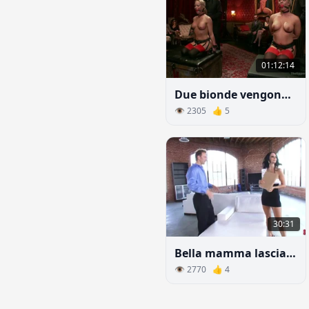
01:12:14
Due bionde vengono iniziate in un club BDSM
👁 2305 👍 5
30:31
Bella mamma lascia anale
👁 2770 👍 4