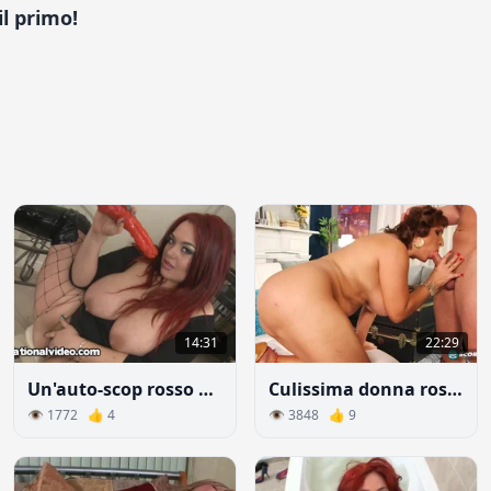
l primo!
14:31
22:29
Un'auto-scop rosso per un ciccione dai capelli rossi
Culissima donna rossa si diede con curiosità del ragazzo più giovane
👁 1772 👍 4
👁 3848 👍 9