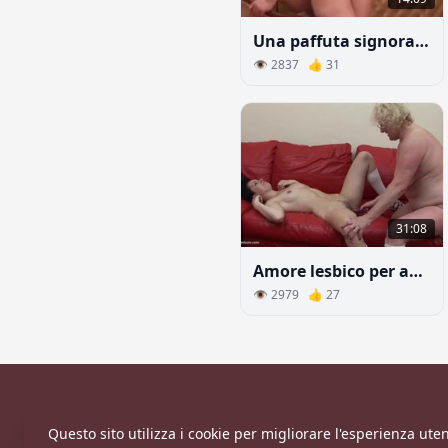
Una paffuta signora single disarma e seduce un giovane rapinatore
👁 2837 👍 31
31:08
Amore lesbico per adulte e giovane
👁 2979 👍 27
Questo sito utilizza i cookie per migliorare l'esperienza utent