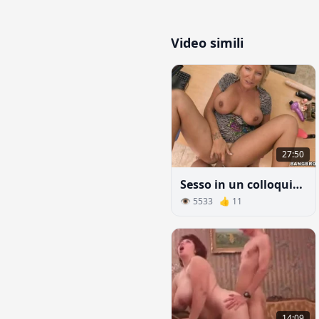
Video simili
27:50
Sesso in un colloquio: scopare in ufficio con una donna bionda e matura
👁 5533 👍 11
14:09