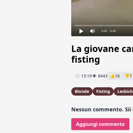
0:00
/ 0:00
La giovane ca
fisting
⏱ 13:19
👁 8443
👍
16
👎
7
Bionde
Fisting
Lesbich
Nessun commento. Sii i
Aggiungi commento