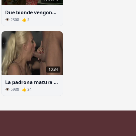
Due bionde vengono iniziate in un club BDSM
👁 2308 👍 5
10:34
La padrona matura si gode il cazzo dell'amante sottomesso
👁 5938 👍 34