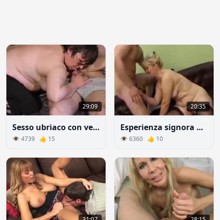
29:09
20:35
Sesso ubriaco con vecchia grassa
Esperienza signora dormiva con amico di suo figlio
👁 4739 👍 15
👁 6360 👍 10
31:07
28:15