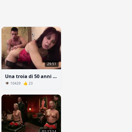
29:51
Una troia di 50 anni in calze prende in bocca e prende un cazzo nell'ano
👁 10429 👍 23
01:12:14