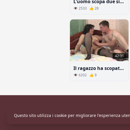
L'uomo scopa due signore bisessuali paffute
👁 2533 👍 28
42:31
Il ragazzo ha scopato la amica ubriaca della sua mamma
👁 6202 👍 9
Questo sito utilizza i cookie per migliorare l'esperienza utent