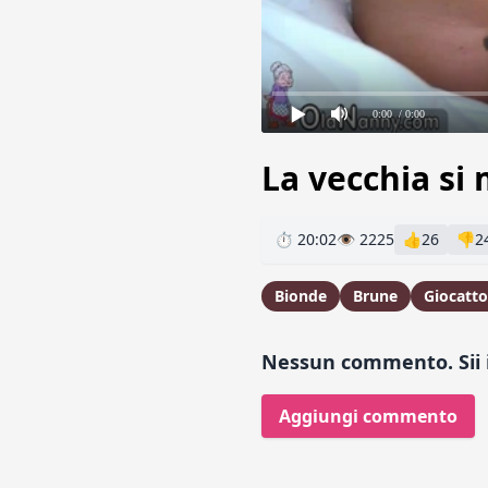
0:00
/ 0:00
La vecchia si
⏱ 20:02
👁 2225
👍
26
👎
2
Bionde
Brune
Giocatto
Nessun commento. Sii i
Aggiungi commento