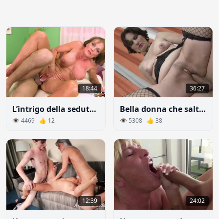
18:44
36:27
L’intrigo della seduttrice senza età: troia anziana con un bel clitoride viene scopata nella figa
Bella donna che salta sul lungo cazzo del giovane vicino
👁 4469 👍 12
👁 5308 👍 38
12:39
24:02