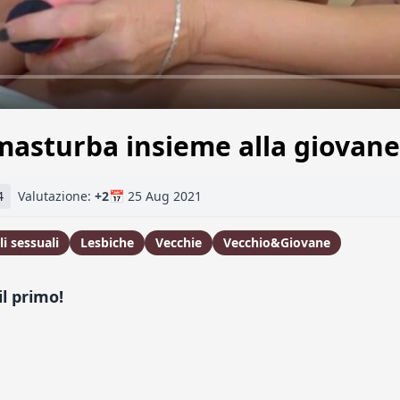
 masturba insieme alla giovan
4
Valutazione:
+2
📅 25 Aug 2021
li sessuali
Lesbiche
Vecchie
Vecchio&Giovane
l primo!