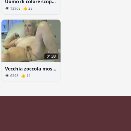
Uomo di colore scopa una vecchia donna nel culo
👁 13908 👍 28
01:33
Vecchia zoccola mostra la sua figa nuda su Internet
👁 6593 👍 14