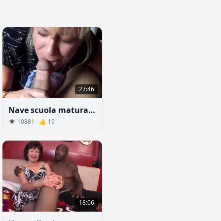
27:46
Nave scuola matura insegna al giovane ragazzo a scopare
👁 10881 👍 19
18:06