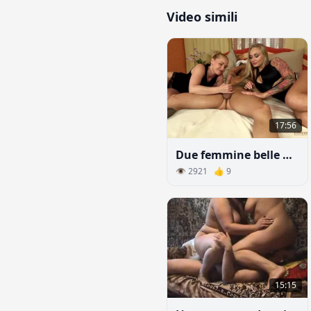
Video simili
17:56
Due femmine belle masturbano un cazzo piccolo
👁 2921 👍 9
15:15