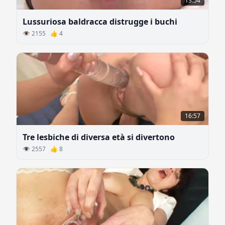
13:54
Lussuriosa baldracca distrugge i buchi
👁 2155 👍 4
16:57
Tre lesbiche di diversa età si divertono
👁 2557 👍 8