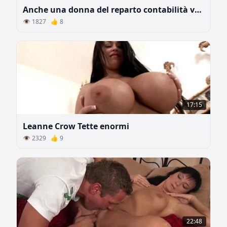
Anche una donna del reparto contabilità vuole fare sesso
👁 1827 👍 8
17:15
Leanne Crow Tette enormi
👁 2329 👍 9
22:48