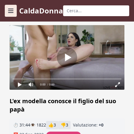
CaldaDonna
0:00
/ 0:00
L'ex modella conosce il figlio del suo
papà
⏱ 31:44
👁 1822
👍
3
👎
3
Valutazione:
+0