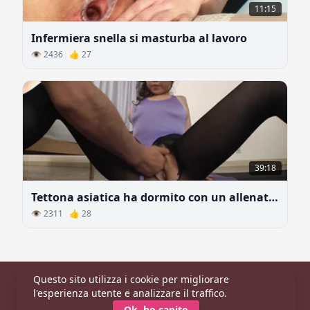
11:15
Infermiera snella si masturba al lavoro
👁 2436 👍 27
39:18
Tettona asiatica ha dormito con un allenatore
👁 2311 👍 28
Questo sito utilizza i cookie per migliorare
Principale
|
Categorie
|
Modelle
l'esperienza utente e analizzare il traffico.
© 2026 CaldaDonna.com
Ok, ho capito