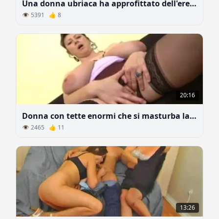
Una donna ubriaca ha approfittato dell'erezione mattutina del figlio della sua amica
👁 5391 👍 8
20:16
Donna con tette enormi che si masturba la figa
👁 2465 👍 11
13:26