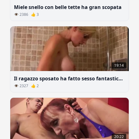
Miele snello con belle tette ha gran scopata
👁 2386 👍 3
19:14
Il ragazzo sposato ha fatto sesso fantastico con una giovane milf
👁 2327 👍 2
20:22