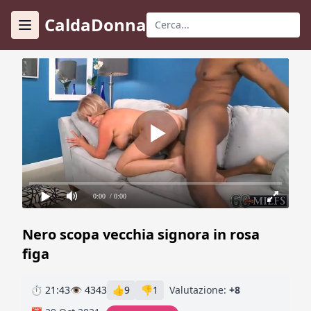
CaldaDonna
0:00
/ 0:00
Nero scopa vecchia signora in rosa
figa
⏱ 21:43
👁 4343
👍
9
👎
1
Valutazione:
+8