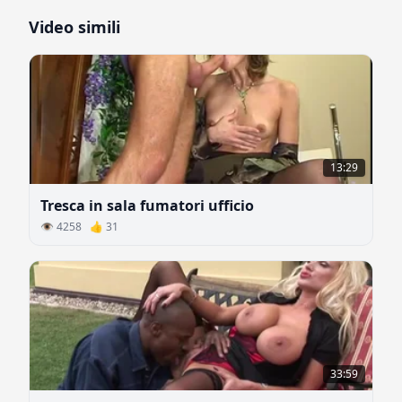
Video simili
13:29
Tresca in sala fumatori ufficio
👁 4258 👍 31
33:59