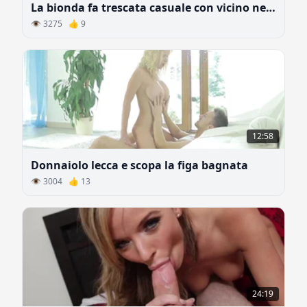
La bionda fa trescata casuale con vicino nero
👁 3275 👍 9
12:58
Donnaiolo lecca e scopa la figa bagnata
👁 3004 👍 13
24:19