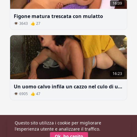
16:09
Figone matura trescata con mulatto
👁 3643 👍 27
16:23
Un uomo calvo infila un cazzo nel culo di una donna sul tavolo
👁 6905 👍 47
Questo sito utilizza i cookie per migliorare
Principale
|
Categorie
|
Modelle
l'esperienza utente e analizzare il traffico.
© 2026 CaldaDonna.com
Ok, ho capito