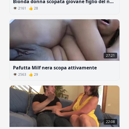
Bionda donna scopata giovane figlio del nuovo marito il primo appuntamento
👁 2161 👍 28
27:21
Pafutta Milf nera scopa attivamente
👁 2563 👍 29
22:08