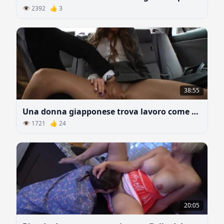
👁 2392 👍 3
38:55
Una donna giapponese trova lavoro come segretaria
👁 1721 👍 24
20:05