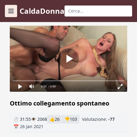
CaldaDonna
0:00
/ 0:00
Ottimo collegamento spontaneo
⏱ 31:55
👁 2068
👍
26
👎
103
Valutazione:
-77
📅 26 Jan 2021