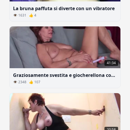
La bruna paffuta si diverte con un vibratore
👁 1631 👍 4
41:34
Graziosamente svestita e giocherellona con un vibratore
👁 2348 👍 107
20:58