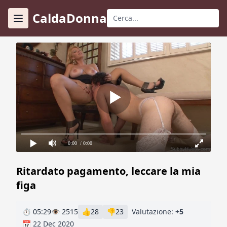
CaldaDonna
0:00
/ 0:00
Ritardato pagamento, leccare la mia
figa
⏱ 05:29
👁 2515
👍
28
👎
23
Valutazione:
+5
📅 22 Dec 2020