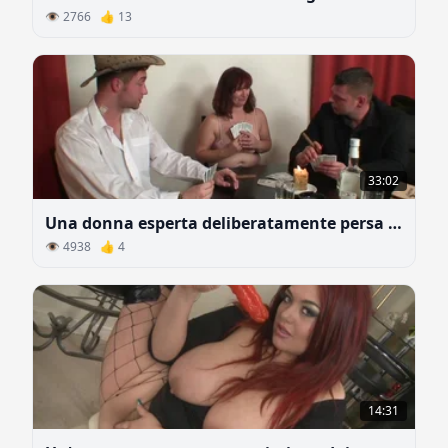
👁 2766 👍 13
33:02
Una donna esperta deliberatamente persa a carte a due ragazzi per fare sesso
👁 4938 👍 4
14:31