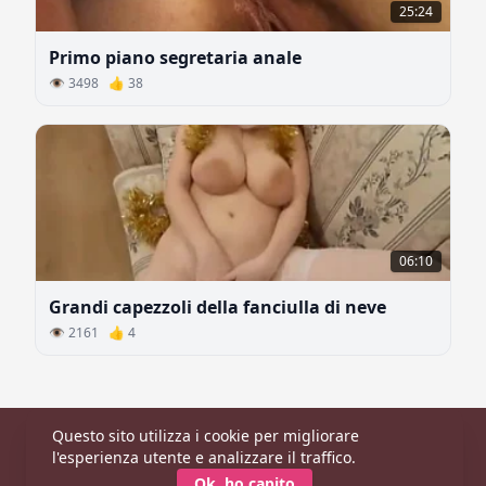
25:24
Primo piano segretaria anale
👁 3498 👍 38
06:10
Grandi capezzoli della fanciulla di neve
👁 2161 👍 4
Questo sito utilizza i cookie per migliorare
Principale
|
Categorie
|
Modelle
l'esperienza utente e analizzare il traffico.
© 2026 CaldaDonna.com
Ok, ho capito