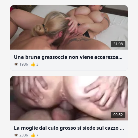
31:08
Una bruna grassoccia non viene accarezzata da un uomo da molto tempo
👁 1936 👍 3
00:52
La moglie dal culo grosso si siede sul cazzo di suo marito
👁 2336 👍 7