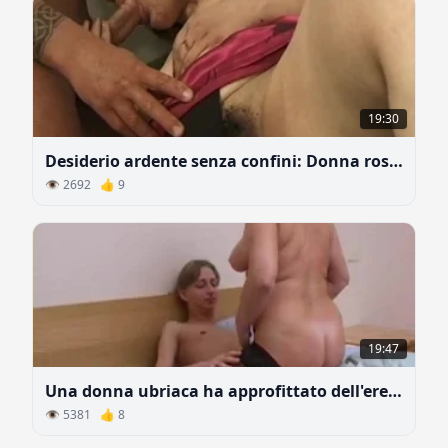
19:30
Desiderio ardente senza confini: Donna rossa troia cronica
👁 2692 👍 9
19:47
Una donna ubriaca ha approfittato dell'erezione mattutina del figlio della sua amica
👁 5381 👍 8