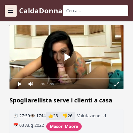
CaldaDonna
0:00
/ 0:00
Spogliarellista serve i clienti a casa
⏱ 27:59
👁 1744
👍
25
👎
26
Valutazione:
-1
📅 03 Aug 2022
Мason Мoore