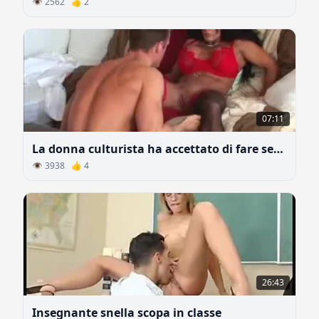
👁 2562 👍 2
07:11
La donna culturista ha accettato di fare sesso orale
👁 3938 👍 4
26:43
Insegnante snella scopa in classe