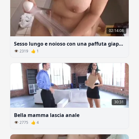
02:14:08
Sesso lungo e noioso con una paffuta giapponese
👁 2319 👍 1
30:31
Bella mamma lascia anale
👁 2775 👍 4