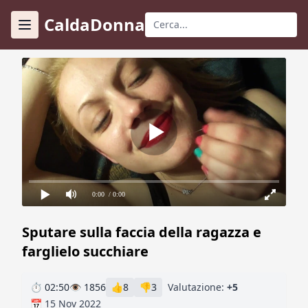
CaldaDonna
0:00
/ 0:00
Sputare sulla faccia della ragazza e
farglielo succhiare
⏱ 02:50
👁 1856
👍
8
👎
3
Valutazione:
+5
📅 15 Nov 2022