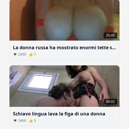
35:45
La donna russa ha mostrato enormi tette su skype
👁 2490 👍 7
06:02
Schiavo lingua lava la figa di una donna
👁 3466 👍 5