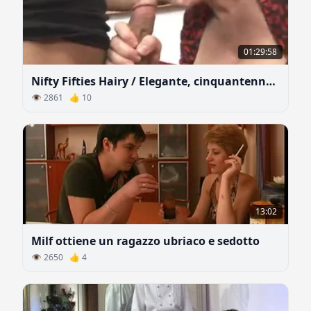
01:29:58
Nifty Fifties Hairy / Elegante, cinquantenne, pelose (2008)
👁 2861 👍 10
13:02
Milf ottiene un ragazzo ubriaco e sedotto
👁 2650 👍 4