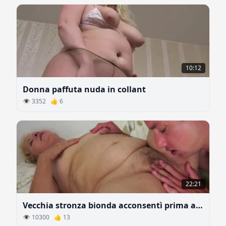
10:12
Donna paffuta nuda in collant
👁 3352 👍 6
22:21
Vecchia stronza bionda acconsentì prima al sesso orale e poi a quello vaginale
👁 10300 👍 13