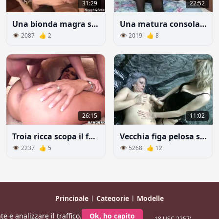
31:29
22:52
Una bionda magra si ritrova da sola con ragazzo per trescata
Una matura consola un giocatore della squadra di calcio giovanile
👁 2087 👍 2
👁 2019 👍 8
26:15
11:02
Troia ricca scopa il fotografo
Vecchia figa pelosa signora grassa fa sesso con giovane lesbica
👁 2237 👍 5
👁 5268 👍 12
Principale
|
Categorie
|
Modelle
© 2026 CaldaDonna.com
e e analizzare il traffico.
Ok, ho capito
Tutti i modelli hanno più di 18 anni (Conformità 18 USC 2257).