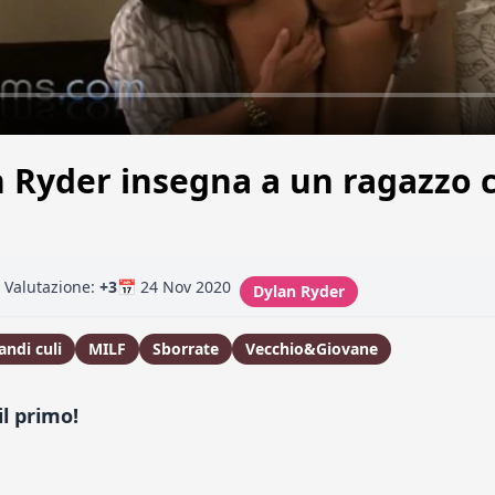
n Ryder insegna a un ragazzo
Valutazione:
+3
📅 24 Nov 2020
Dylan Ryder
andi culi
MILF
Sborrate
Vecchio&Giovane
l primo!