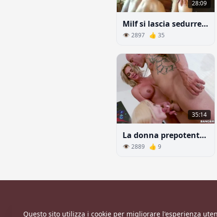
28:09
Milf si lascia sedurre dal figlio della sua amica
👁 2897 👍 35
35:14
La donna prepotente ha dato a suo marito un'amante e loro tre fanno sesso
👁 2889 👍 9
Questo sito utilizza i cookie per migliorare l'esperienza utent