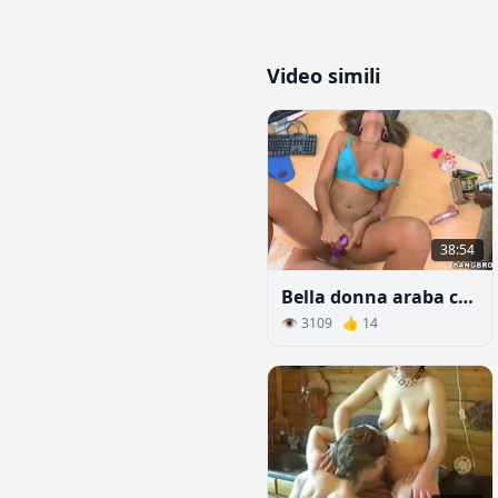
Video simili
38:54
Bella donna araba che fa sesso al colloquio di lavoro
👁 3109 👍 14