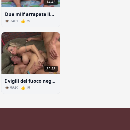
14:43
Due milf arrapate limonano a letto con fidanzato
👁 2401 👍 29
32:58
I vigili del fuoco negli spogliatoi scopano donna con grandi tette naturali
👁 5849 👍 15