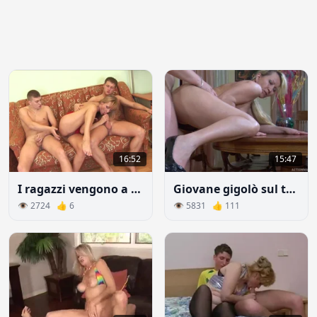
16:52
15:47
I ragazzi vengono a visitare una donna non sposata
Giovane gigolò sul tavolo si scopa ricca troia
👁 2724 👍 6
👁 5831 👍 111