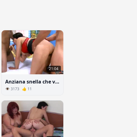
21:04
Anziana snella che va a letto con due uomini
👁 3173 👍 11