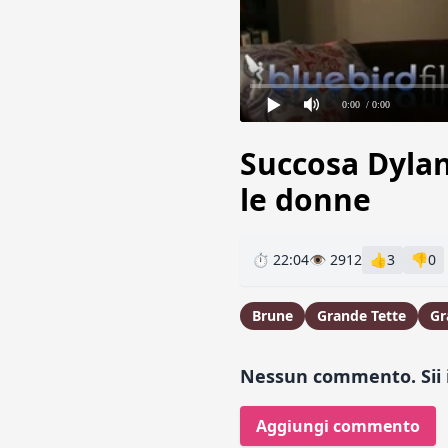
0:00
/ 0:00
Succosa Dyla
le donne
⏱ 22:04
👁 2912
👍
3
👎
0
Brune
Grande Tette
Gr
Nessun commento. Sii i
Aggiungi commento