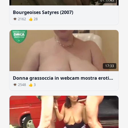
01:17:43
Bourgeoises Satyres (2007)
👁 2162 👍 28
17:33
Donna grassoccia in webcam mostra erotismo
👁 2548 👍 3