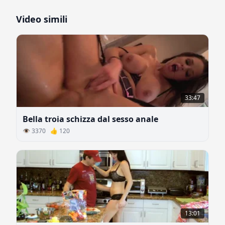
Video simili
33:47
Bella troia schizza dal sesso anale
👁 3370 👍 120
13:01