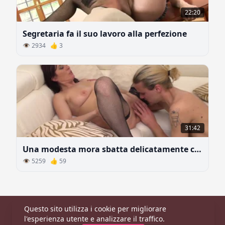
22:20
Segretaria fa il suo lavoro alla perfezione
👁 2934 👍 3
31:42
Una modesta mora sbatta delicatamente con una giovane biondo
👁 5259 👍 59
Questo sito utilizza i cookie per migliorare
Principale
|
Categorie
|
Modelle
l'esperienza utente e analizzare il traffico.