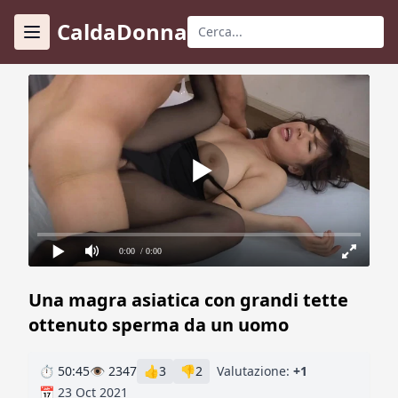
CaldaDonna
0:00
/ 0:00
Una magra asiatica con grandi tette
ottenuto sperma da un uomo
⏱ 50:45
👁 2347
👍
3
👎
2
Valutazione:
+1
📅 23 Oct 2021