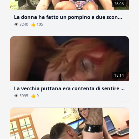
26:06
La donna ha fatto un pompino a due sconosciuti in pista
👁 3240 👍 105
18:14
La vecchia puttana era contenta di sentire il giovane cazzo nel culo
👁 5995 👍 9