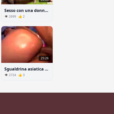
Sesso con una donna molto prepotente
👁 2699 👍 2
25:26
Sgualdrina asiatica scopa nel culo con un uomo con il casco
👁 2724 👍 3