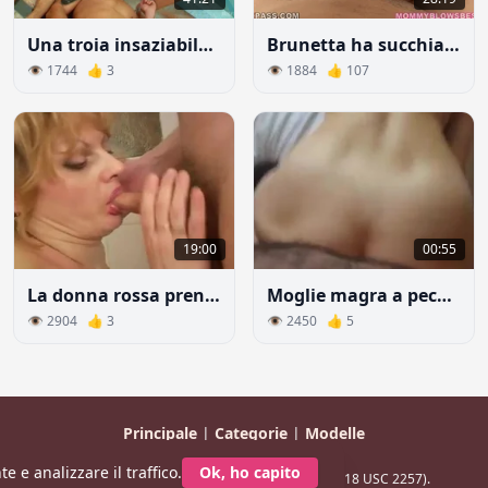
Una troia insaziabile e i suoi due schiavi
Brunetta ha succhiato il cazzo del vicino dopo una discussione con la moglie
👁 1744 👍 3
👁 1884 👍 107
19:00
00:55
La donna rossa prende con disgusto il rompollo del figliastro
Moglie magra a pecorina scopa
👁 2904 👍 3
👁 2450 👍 5
Principale
|
Categorie
|
Modelle
© 2026 CaldaDonna.com
e e analizzare il traffico.
Ok, ho capito
Tutti i modelli hanno più di 18 anni (Conformità 18 USC 2257).