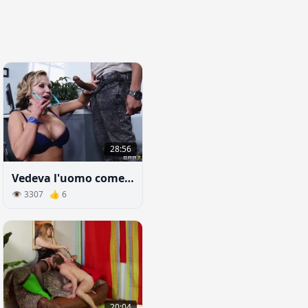
28:56
Vedeva l'uomo come qualcosa di più di un semplice impiegato.
👁 3307 👍 6
20:04