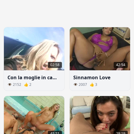
02:58
42:54
Con la moglie in campagna
Sinnamon Love
👁 2152 👍 2
👁 2007 👍 3
41:21
28:19