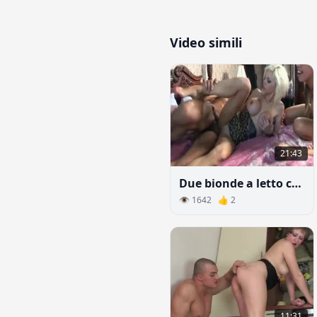
Video simili
21:43
Due bionde a letto con lo stesso uomo
👁 1642 👍 2
11:31