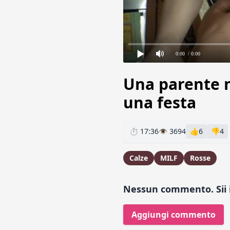
0:00
/ 0:00
Una parente n
una festa
⏱ 17:36
👁 3694
👍
6
👎
4
Calze
MILF
Rosse
Nessun commento. Sii i
Aggiungi commento