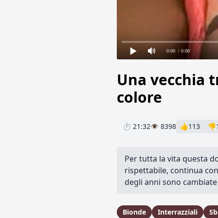
0:00
/ 0:00
Una vecchia t
colore
⏱ 21:32
👁 8398
👍
113
👎
Per tutta la vita questa 
rispettabile, continua con
degli anni sono cambiate 
Bionde
Interrazziali
Sb