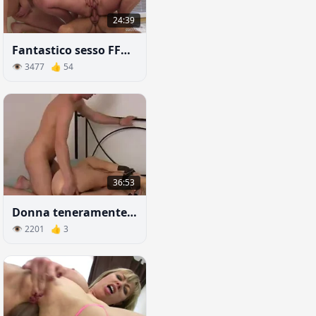
24:39
Fantastico sesso FFM con due zoccole in sala massaggi
👁 3477 👍 54
36:53
Donna teneramente trombata
👁 2201 👍 3