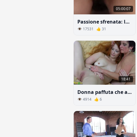
05:00:07
Passione sfrenata: le donne sopra i 50 anni scopano come puttane
👁 17531 👍 31
18:41
Donna paffuta che accarezza con una giovane amante
👁 4914 👍 6