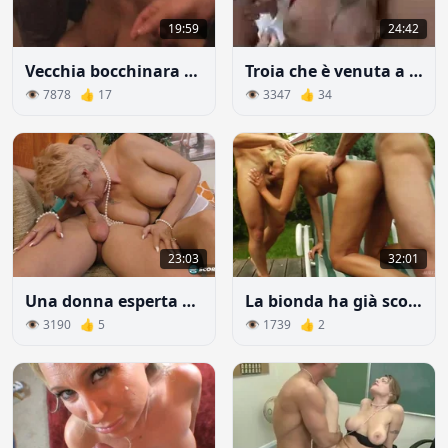
19:59
24:42
Vecchia bocchinara bloccata in ascensore con due ragazzi e fanno sesso orale
Troia che è venuta a riposare senza suo marito viene scopata a dovere
👁 7878 👍 17
👁 3347 👍 34
23:03
32:01
Una donna esperta dimostra all'uomo che scopare è meglio che segarsi
La bionda ha già scopato con tutti nel suo villaggio di lusso
👁 3190 👍 5
👁 1739 👍 2