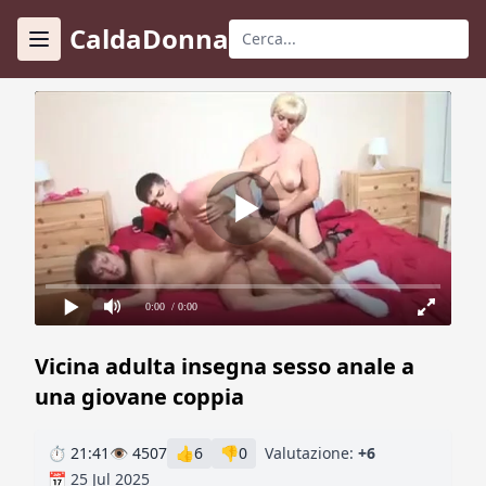
CaldaDonna
0:00
/ 0:00
Vicina adulta insegna sesso anale a
una giovane coppia
⏱ 21:41
👁 4507
👍
6
👎
0
Valutazione:
+6
📅 25 Jul 2025