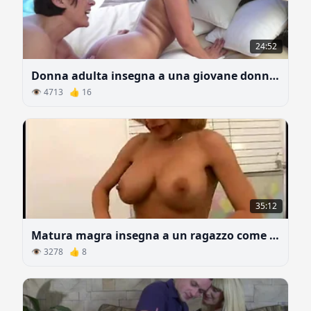
24:52
Donna adulta insegna a una giovane donna i trucchi dell'amore lesbico
👁 4713 👍 16
35:12
Matura magra insegna a un ragazzo come fare sesso
👁 3278 👍 8