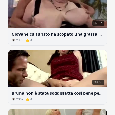
16:44
Giovane culturisto ha scopato una grassa matura con tette enormi
👁 2478 👍 4
28:55
Bruna non è stata soddisfatta così bene per molto tempo
👁 2009 👍 4