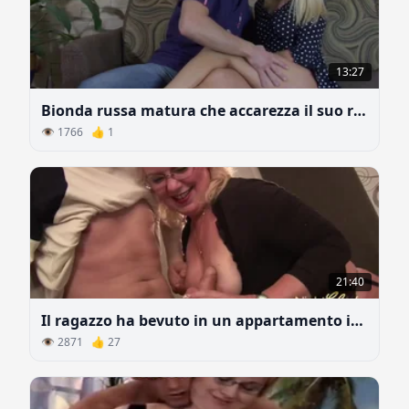
13:27
Bionda russa matura che accarezza il suo ragazzo
👁 1766 👍 1
21:40
Il ragazzo ha bevuto in un appartamento in affitto e la padrona lo ha punito
👁 2871 👍 27