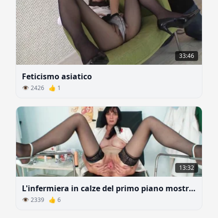
33:46
Feticismo asiatico
👁 2426 👍 1
13:32
L'infermiera in calze del primo piano mostra il buco vaginale
👁 2339 👍 6