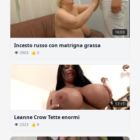
16:03
Incesto russo con matrigna grassa
👁 3903 👍 3
17:15
Leanne Crow Tette enormi
👁 2323 👍 9