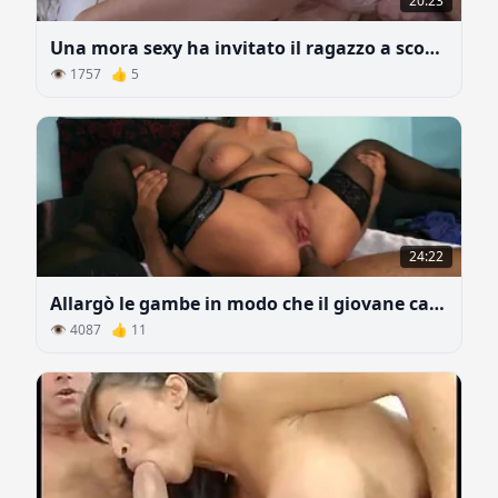
20:23
Una mora sexy ha invitato il ragazzo a scoparla e ad andarsene immediatamente
👁 1757 👍 5
24:22
Allargò le gambe in modo che il giovane cazzo entrasse nel culo più a fondo
👁 4087 👍 11