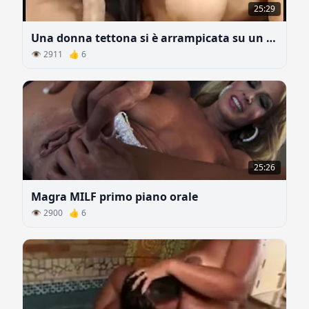
25:29
Una donna tettona si è arrampicata su un grosso cazzo
👁 2911 👍 6
25:26
Magra MILF primo piano orale
👁 2900 👍 6