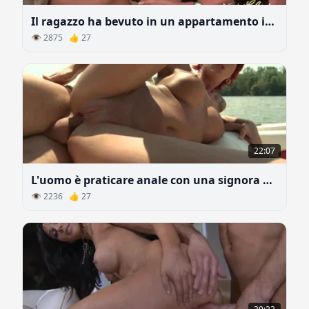
Il ragazzo ha bevuto in un appartamento in affitto e la padrona lo ha punito
👁 2875 👍 27
22:07
L'uomo è praticare anale con una signora dai capelli rossi su una barca nel lago
👁 2236 👍 27