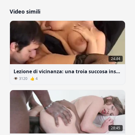
Video simili
24:44
Lezione di vicinanza: una troia succosa insegna a un ragazzo il sesso orale e vaginale
👁 3120 👍 4
28:45