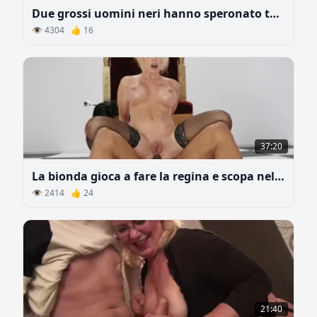
Due grossi uomini neri hanno speronato tutti i buchi della ragazza durante il casting anale
👁 4304 👍 16
37:20
La bionda gioca a fare la regina e scopa nel culo con schiavo nero
👁 2414 👍 24
21:40