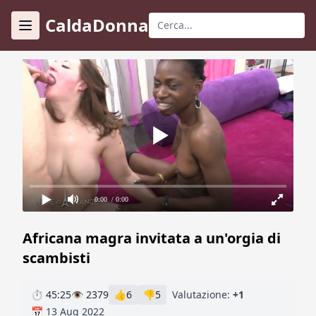
CaldaDonna
0:00
/ 0:00
Africana magra invitata a un'orgia di
scambisti
⏱ 45:25
👁 2379
👍
6
👎
5
Valutazione:
+1
📅 13 Aug 2022