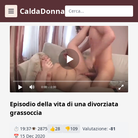
CaldaDonna
0:00
/ 0:00
Episodio della vita di una divorziata
grassoccia
⏱ 19:37
👁 2875
👍
28
👎
109
Valutazione:
-81
📅 15 Dec 2020