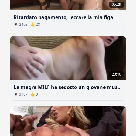
05:29
Ritardato pagamento, leccare la mia figa
👁 2498 👍 28
20:40
La magra MILF ha sedotto un giovane musicista
👁 3187 👍 3