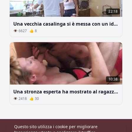
22:18
Una vecchia casalinga si è messa con un idraulico
👁 6627 👍 8
10:38
Una stronza esperta ha mostrato al ragazzo posizioni sessuali che prima non conosceva
👁 2418 👍 30
Questo sito utilizza i cookie per migliorare
Principale
|
Categorie
|
Modelle