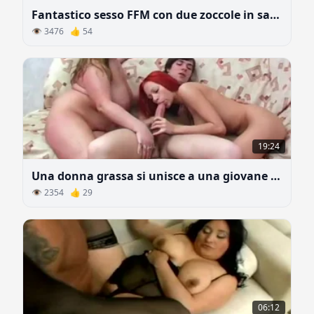
Fantastico sesso FFM con due zoccole in sala massaggi
👁 3476 👍 54
19:24
Una donna grassa si unisce a una giovane coppia per fare sesso
👁 2354 👍 29
06:12