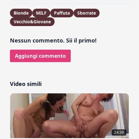
Bionde
MILF
Paffuta
Sborrate
Vecchio&Giovane
Nessun commento. Sii il primo!
Aggiungi commento
Video simili
24:39