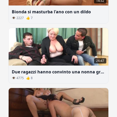
14:32
Bionda si masturba l'ano con un dildo
👁 2227 👍 7
26:47
Due ragazzi hanno convinto una nonna grassa a fare sesso
👁 4775 👍 8