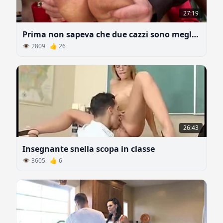
27:19
Prima non sapeva che due cazzi sono meglio di uno
👁 2809 👍 26
26:43
Insegnante snella scopa in classe
👁 3605 👍 6