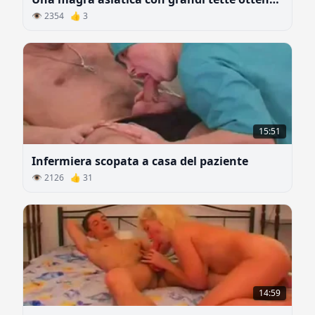
👁 2354 👍 3
15:51
Infermiera scopata a casa del paziente
👁 2126 👍 31
14:59