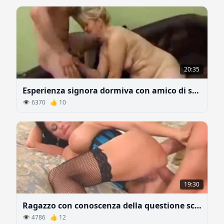
20:35
Esperienza signora dormiva con amico di suo figlio
👁 6370 👍 10
19:30
Ragazzo con conoscenza della questione scopa il culo di donna lussuriosa
👁 4786 👍 12