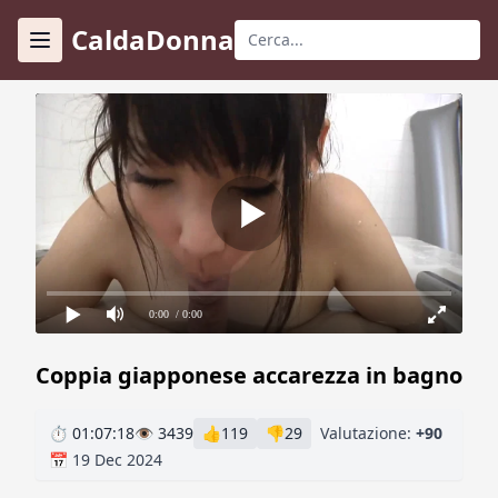
CaldaDonna
0:00
/ 0:00
Coppia giapponese accarezza in bagno
⏱ 01:07:18
👁 3439
👍
119
👎
29
Valutazione:
+90
📅 19 Dec 2024