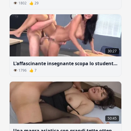
👁 1802 👍 29
30:27
L'affascinante insegnante scopa lo studente teppista
👁 1796 👍 7
50:45
Una magra asiatica con grandi tette ottenuto sperma da un uomo