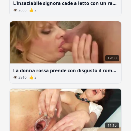
L'insaziabile signora cade a letto con un ragazzo
👁 2655 👍 2
19:00
La donna rossa prende con disgusto il rompollo del figliastro
👁 2910 👍 3
11:15