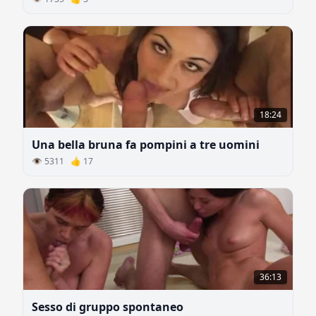
18:24
Una bella bruna fa pompini a tre uomini
👁 5311 👍 17
36:13
Sesso di gruppo spontaneo