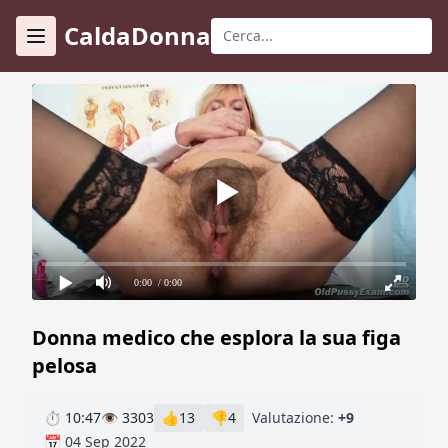
CaldaDonna
0:00
/ 0:00
Donna medico che esplora la sua figa
pelosa
⏱ 10:47
👁 3303
👍
13
👎
4
Valutazione:
+9
📅 04 Sep 2022