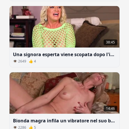
38:45
Una signora esperta viene scopata dopo l'intervista
👁 2649 👍 4
14:46
Bionda magra infila un vibratore nel suo buco stretto
👁 2286 👍 5