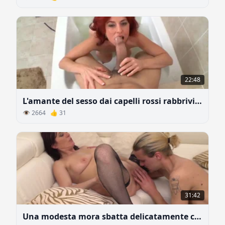
22:48
L'amante del sesso dai capelli rossi rabbrividisce sotto i colpi di un cazzo storto
👁 2664 👍 31
31:42
Una modesta mora sbatta delicatamente con una giovane biondo