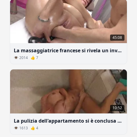
45:08
La massaggiatrice francese si rivela un inveterata troia anale
👁 2014 👍 7
10:52
La pulizia dell'appartamento si è conclusa con la masturbazione
👁 1613 👍 4