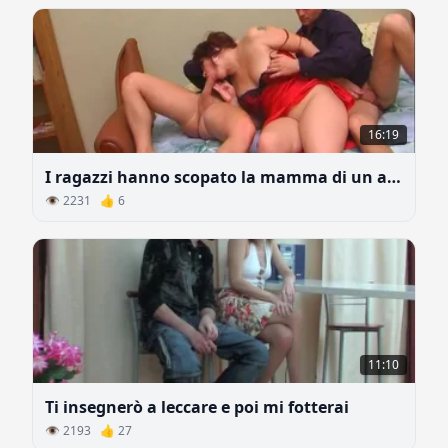
16:19
I ragazzi hanno scopato la mamma di un amico, risparmiando la solitudine
👁 2231 👍 6
11:10
Ti insegnerò a leccare e poi mi fotterai
👁 2193 👍 27