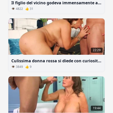
Il figlio del vicino godeva immensamente a scopare una donna matura nel culo
👁 4822 👍 31
22:29
Culissima donna rossa si diede con curiosità del ragazzo più giovane
👁 3849 👍 9
19:44