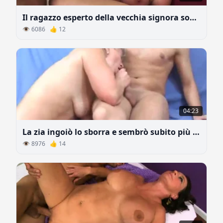
Il ragazzo esperto della vecchia signora soddisfa un'altra donna
👁 6086 👍 12
04:23
La zia ingoiò lo sborra e sembrò subito più giovane
👁 8976 👍 14