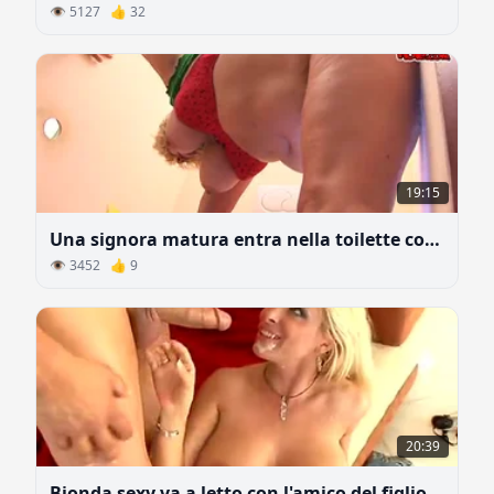
👁 5127 👍 32
19:15
Una signora matura entra nella toilette con una sorpresa
👁 3452 👍 9
20:39
Bionda sexy va a letto con l'amico del figlio