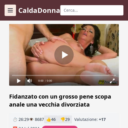
CaldaDonna
0:00
/ 0:00
Fidanzato con un grosso pene scopa
anale una vecchia divorziata
⏱ 26:29
👁 8687
👍
46
👎
29
Valutazione:
+17