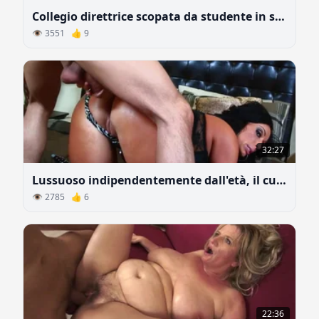
Collegio direttrice scopata da studente in spogliatoio
👁 3551 👍 9
32:27
Lussuoso indipendentemente dall'età, il culo prende un cazzo
👁 2785 👍 6
22:36