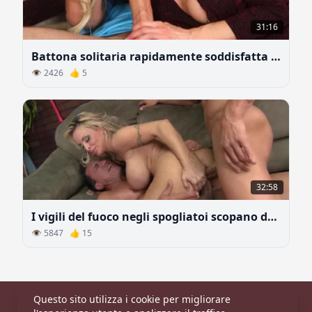
31:16
Battona solitaria rapidamente soddisfatta di un grosso cazzo
👁 2426 👍 5
32:58
I vigili del fuoco negli spogliatoi scopano donna con grandi tette naturali
👁 5847 👍 15
Questo sito utilizza i cookie per migliorare
Principale
|
Categorie
|
Modelle