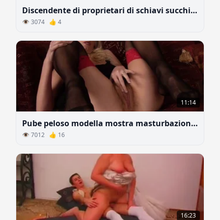
Discendente di proprietari di schiavi succhia discendente di schiavi
👁 3074 👍 4
11:14
Pube peloso modella mostra masturbazione femminile esplicita
👁 7012 👍 16
16:23