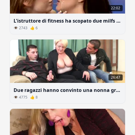
22:02
L'istruttore di fitness ha scopato due milfs in palestra
👁 2743 👍 6
26:47
Due ragazzi hanno convinto una nonna grassa a fare sesso
👁 4775 👍 8