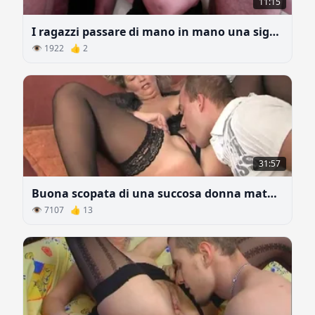
11:15
I ragazzi passare di mano in mano una signora matura e grassa
👁 1922 👍 2
31:57
Buona scopata di una succosa donna matura
👁 7107 👍 13