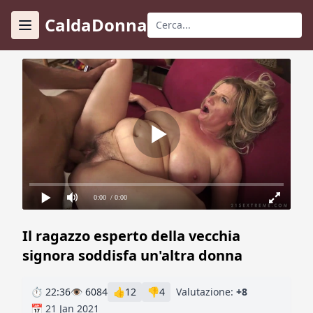
CaldaDonna
0:00
/ 0:00
Il ragazzo esperto della vecchia
signora soddisfa un'altra donna
⏱ 22:36
👁 6084
👍
12
👎
4
Valutazione:
+8
📅 21 Jan 2021