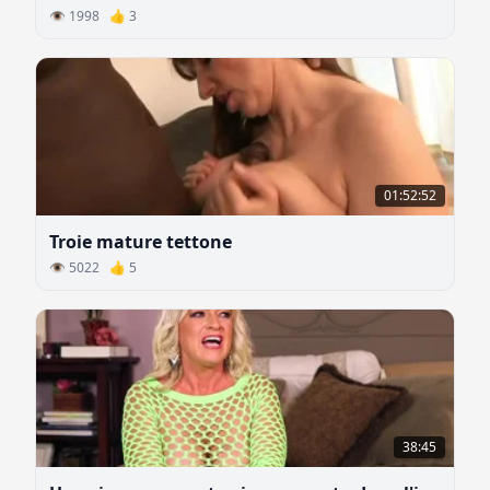
👁 1998 👍 3
01:52:52
Troie mature tettone
👁 5022 👍 5
38:45