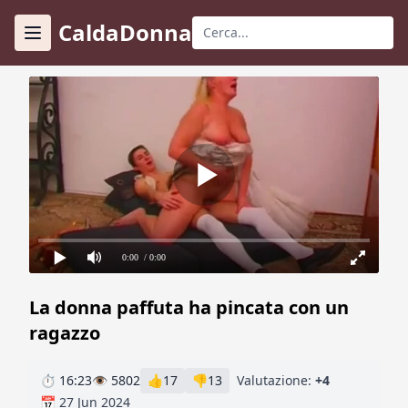
CaldaDonna
0:00
/ 0:00
La donna paffuta ha pincata con un
ragazzo
⏱ 16:23
👁 5802
👍
17
👎
13
Valutazione:
+4
📅 27 Jun 2024