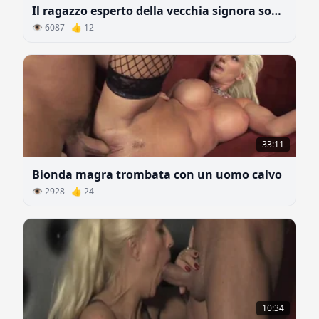
Il ragazzo esperto della vecchia signora soddisfa un'altra donna
👁 6087 👍 12
33:11
Bionda magra trombata con un uomo calvo
👁 2928 👍 24
10:34