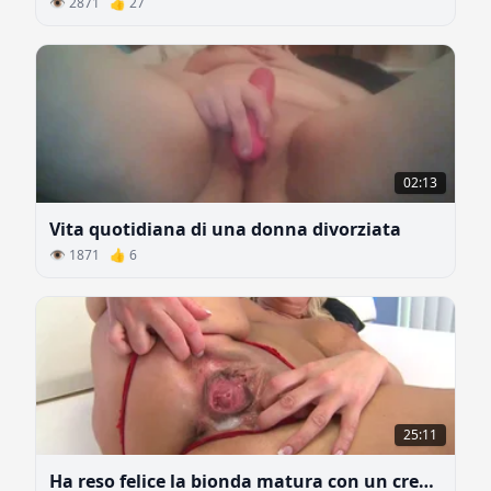
👁 2871 👍 27
02:13
Vita quotidiana di una donna divorziata
👁 1871 👍 6
25:11
Ha reso felice la bionda matura con un creampie