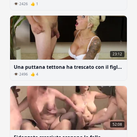
👁 2426 👍 1
23:12
Una puttana tettona ha trescato con il figlio di un ricco amante
👁 2496 👍 4
52:08