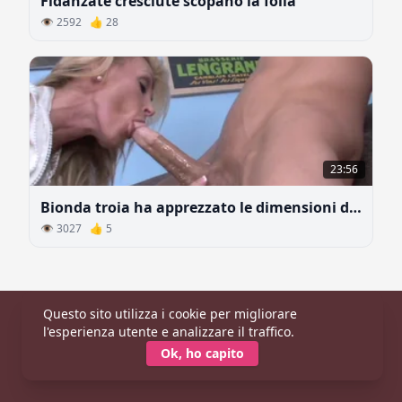
Fidanzate cresciute scopano la folla
👁 2592 👍 28
23:56
Bionda troia ha apprezzato le dimensioni del cazzo del fidanzato della sorella minore
👁 3027 👍 5
Questo sito utilizza i cookie per migliorare
Principale
|
Categorie
|
Modelle
l'esperienza utente e analizzare il traffico.
© 2026 CaldaDonna.com
Ok, ho capito
Tutti i modelli hanno più di 18 anni (Conformità 18 USC 2257).
Per segnalazioni:
Contattaci