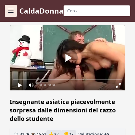
CaldaDonna
0:00
/ 0:00
Insegnante asiatica piacevolmente
sorpresa dalle dimensioni del cazzo
dello studente
⏱ 31:06
👁 1961
👍
32
👎
27
Valutazione:
+5