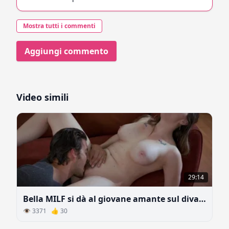
Mostra tutti i commenti
Aggiungi commento
Video simili
29:14
Bella MILF si dà al giovane amante sul divano
👁 3371 👍 30