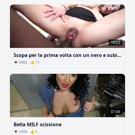
16:22
Scopa per la prima volta con un nero e subito nel culo
👁 4482 👍 11
07:49
Bella MILF scissione
👁 2496 👍 1