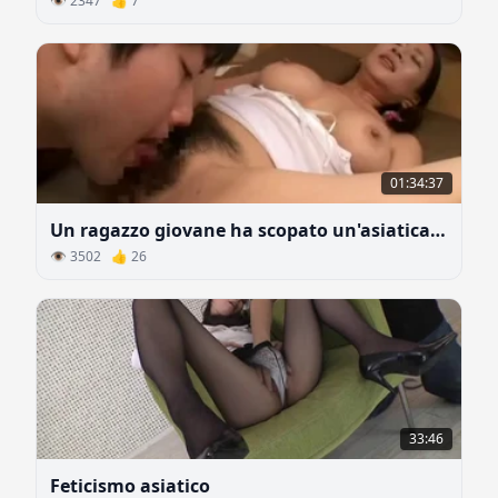
👁 2347 👍 7
01:34:37
Un ragazzo giovane ha scopato un'asiatica sposata
👁 3502 👍 26
33:46
Feticismo asiatico