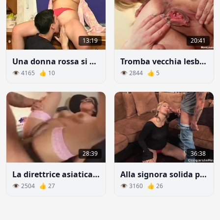
13:19
20:41
Una donna rossa si scopa il figlio della sua vicina in cucina
Tromba vecchia lesbica con un giocattolo e la domina
👁 4165 👍 10
👁 2844 👍 5
28:39
36:38
La direttrice asiatica scopa in ufficio con un operaio
Alla signora solida piace il giovane cazzo
👁 2504 👍 27
👁 3160 👍 26