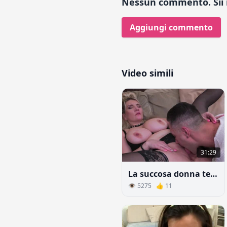
Nessun commento. Sii i
Aggiungi commento
Video simili
31:29
La succosa donna tedesca gode del sesso tanto atteso
👁 5275 👍 11