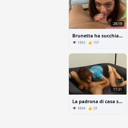
28:19
Brunetta ha succhiato il cazzo del vicino dopo una discussione con la moglie
👁 1883 👍 107
11:31
La padrona di casa seduce uno studente ubriaco
👁 3844 👍 29