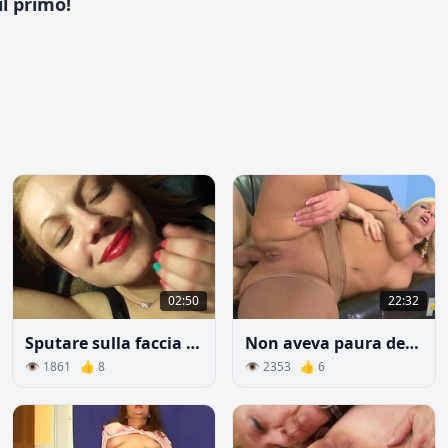
l primo!
02:50
22:32
Sputare sulla faccia della ragazza e farglielo succhiare
Non aveva paura dell'anale
👁 1861 👍 8
👁 2353 👍 6