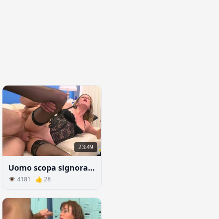
23:49
Uomo scopa signora matura escort
👁 4181 👍 28