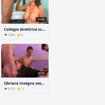
19:44
Collegio direttrice scopata da studente in spogliatoio
👁 3554 👍 9
31:15
Ubriaca insegna sesso ai ragazzi giovani per una bottiglia di vodka
👁 6133 👍 11