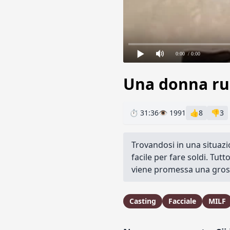
0:00
/ 0:00
Una donna rus
⏱ 31:36
👁 1991
👍
8
👎
3
Trovandosi in una situazi
facile per fare soldi. Tutt
viene promessa una gros
Casting
Facciale
MILF