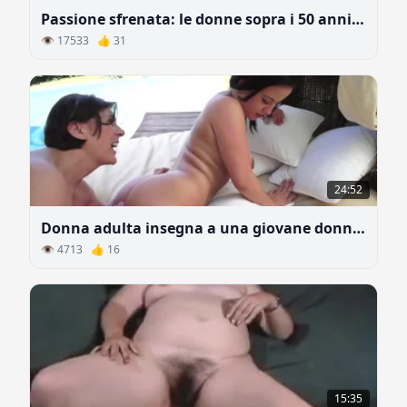
Passione sfrenata: le donne sopra i 50 anni scopano come puttane
👁 17533 👍 31
24:52
Donna adulta insegna a una giovane donna i trucchi dell'amore lesbico
👁 4713 👍 16
15:35