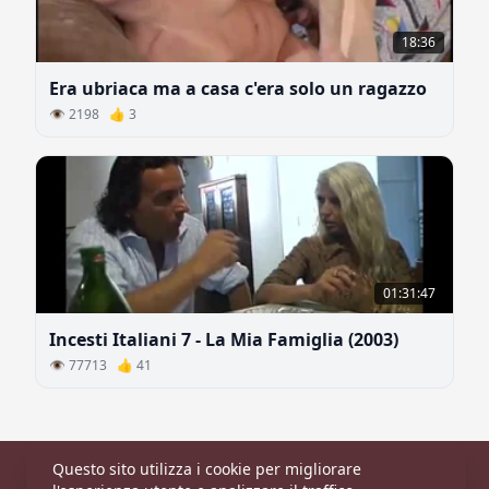
18:36
Era ubriaca ma a casa c'era solo un ragazzo
👁 2198 👍 3
01:31:47
Incesti Italiani 7 - La Mia Famiglia (2003)
👁 77713 👍 41
Questo sito utilizza i cookie per migliorare
Principale
|
Categorie
|
Modelle